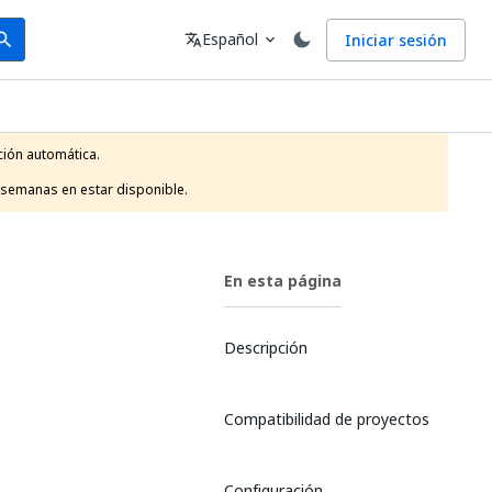
arch
Idioma
Español
Iniciar sesión
arch
translate
expand_more
ión automática.

 semanas en estar disponible.
En esta página
Descripción
Compatibilidad de proyectos
Configuración