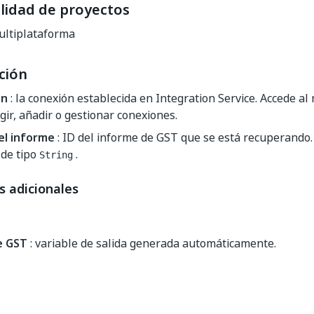
lidad de proyectos
ltiplataforma
ción
ón
: la conexión establecida en Integration Service. Accede a
gir, añadir o gestionar conexiones.
el informe
: ID del informe de GST que se está recuperando
 de tipo
.
String
s adicionales
e GST
: variable de salida generada automáticamente.
Sí
No
thumb_up
thumb_down