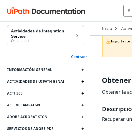
Open
Inicio
Activ
Dropd
Actividades de Integration
to
Service
choos
Otro
·
latest
Importante :
produc
- Contraer
INFORMACIÓN GENERAL
Obtener
ACTIVIDADES DE UIPATH GENAI
Obtener la ac
ACT! 365
ACTIVECAMPAIGN
Descripci
ADOBE ACROBAT SIGN
Recuperar un
SERVICIOS DE ADOBE PDF