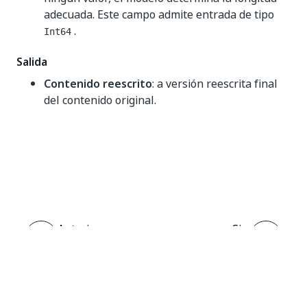
adecuada. Este campo admite entrada de tipo
.
Int64
Salida
Contenido reescrito
: a versión reescrita final
del contenido original.
Sí
No
thumb_up
thumb_down
Anterior
Sig.
Detectar
Generar correo
idioma
electrónico