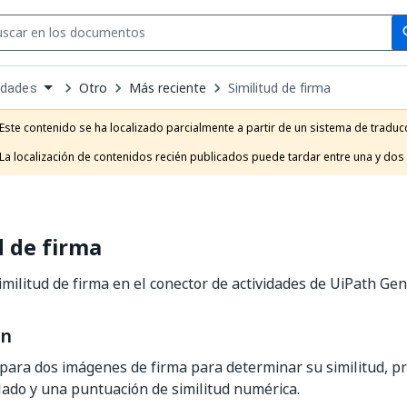
Se
se
Otro
Más reciente
Similitud de firma
idades
own
e
Este contenido se ha localizado parcialmente a partir de un sistema de traducc
t
La localización de contenidos recién publicados puede tardar entre una y dos
d de firma
similitud de firma en el conector de actividades de UiPath Gen
ón
para dos imágenes de firma para determinar su similitud, 
llado y una puntuación de similitud numérica.