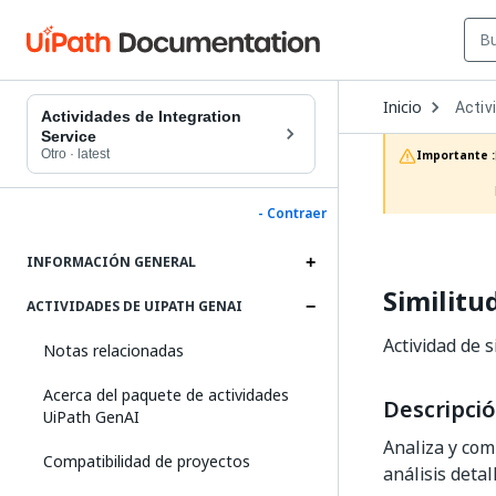
Open
Inicio
Activ
Dropd
Actividades de Integration
to
Service
choos
Otro
·
latest
Importante :
produc
- Contraer
INFORMACIÓN GENERAL
Similitu
ACTIVIDADES DE UIPATH GENAI
Actividad de 
Notas relacionadas
Acerca del paquete de actividades
Descripci
UiPath GenAI
Analiza y com
Compatibilidad de proyectos
análisis deta