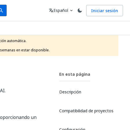
arch
Idioma
Español
Iniciar sesión
arch
translate
expand_more
ión automática.

 semanas en estar disponible.
En esta página
AI.
Descripción
Compatibilidad de proyectos
proporcionando un
Configuración