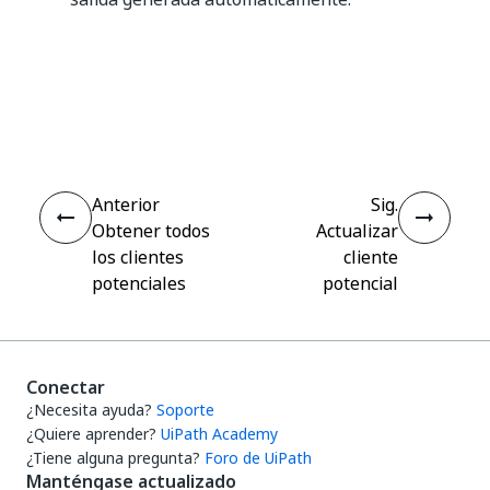
Sí
No
thumb_up
thumb_down
Anterior
Sig.
Obtener todos
Actualizar
los clientes
cliente
potenciales
potencial
Conectar
¿Necesita ayuda?
Soporte
¿Quiere aprender?
UiPath Academy
¿Tiene alguna pregunta?
Foro de UiPath
Manténgase actualizado