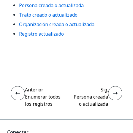
Persona creada o actualizada
Trato creado o actualizado
Organización creada o actualizada
Registro actualizado
Sí
No
thumb_up
thumb_down
Anterior
Sig.
Enumerar todos
Persona creada
los registros
o actualizada
Conectar