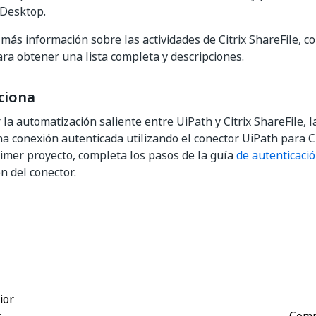
 Desktop.
más información sobre las actividades de Citrix ShareFile, c
ra obtener una lista completa y descripciones.
ciona
 la automatización saliente entre UiPath y Citrix ShareFile, l
a conexión autenticada utilizando el conector UiPath para Ci
rimer proyecto, completa los pasos de la guía
de autenticaci
 del conector.
Sí
No
thumb_up
thumb_down
ior