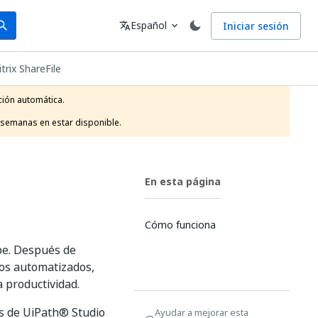
arch
Idioma
Español
Iniciar sesión
arch
translate
expand_more
trix ShareFile
ión automática.

 semanas en estar disponible.
En esta página
Cómo funciona
ube. Después de
sos automatizados,
a productividad.
es de UiPath® Studio
Ayudar a mejorar esta