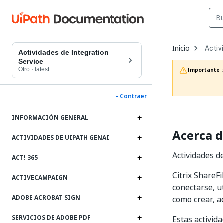
Open
Inicio
Activ
Dropd
Actividades de Integration
to
Service
choos
Otro
·
latest
Importante :
produc
- Contraer
INFORMACIÓN GENERAL
Acerca d
ACTIVIDADES DE UIPATH GENAI
Actividades de
ACT! 365
Citrix ShareF
ACTIVECAMPAIGN
conectarse, u
ADOBE ACROBAT SIGN
como crear, a
SERVICIOS DE ADOBE PDF
Estas activid