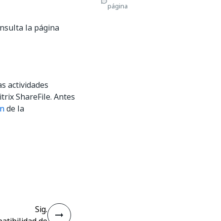
página
onsulta la página
as actividades
trix ShareFile. Antes
ón
de la
Sig.