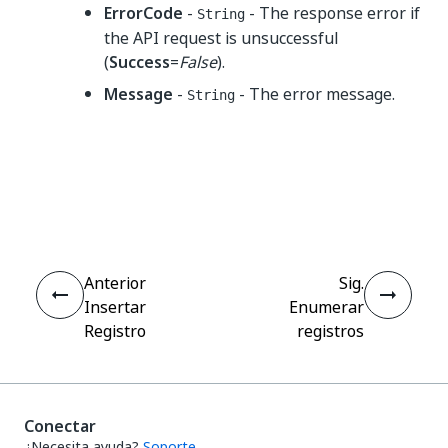
ErrorCode
-
- The response error if
String
the API request is unsuccessful
(
Success
=
False
).
Message
-
- The error message.
String
Sí
No
thumb_up
thumb_down
Anterior
Sig.
Insertar
Enumerar
Registro
registros
Conectar
¿Necesita ayuda?
Soporte