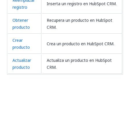
Reemplazar
Inserta un registro en HubSpot CRM.
registro
Obtener
Recupera un producto en HubSpot
producto
CRM.
Crear
Crea un producto en HubSpot CRM.
producto
Actualizar
Actualiza un producto en HubSpot
producto
CRM.
Sí
No
thumb_up
thumb_down
Anterior
Sig.