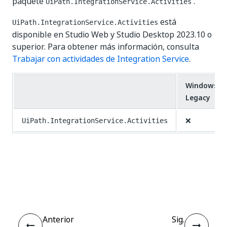
paquete
.
UiPath.IntegrationService.Activities
está
UiPath.IntegrationService.Activities
disponible en Studio Web y Studio Desktop 2023.10 o
superior. Para obtener más información, consulta
Trabajar con actividades de Integration Service
.
Windows:
Legacy
❌
UiPath.IntegrationService.Activities
Sí
No
thumb_up
thumb_down
Anterior
Sig.