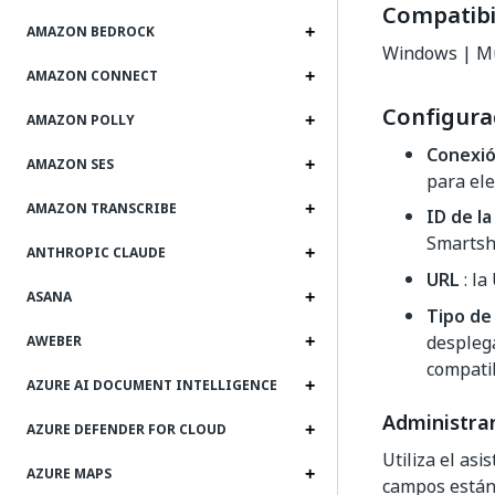
Compatibi
AMAZON BEDROCK
Windows | Mu
AMAZON CONNECT
Configura
AMAZON POLLY
Conexi
AMAZON SES
para ele
AMAZON TRANSCRIBE
ID de la
Smartsh
ANTHROPIC CLAUDE
URL
: la
ASANA
Tipo de
despleg
AWEBER
compatib
AZURE AI DOCUMENT INTELLIGENCE
Administra
AZURE DEFENDER FOR CLOUD
Utiliza el asi
AZURE MAPS
campos estánd