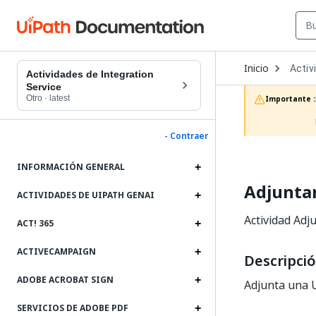
Open
Inicio
Activ
Dropd
Actividades de Integration
to
Service
choos
Otro
·
latest
Importante :
produc
- Contraer
INFORMACIÓN GENERAL
Adjuntar
ACTIVIDADES DE UIPATH GENAI
Actividad Adj
ACT! 365
ACTIVECAMPAIGN
Descripci
ADOBE ACROBAT SIGN
Adjunta una U
SERVICIOS DE ADOBE PDF