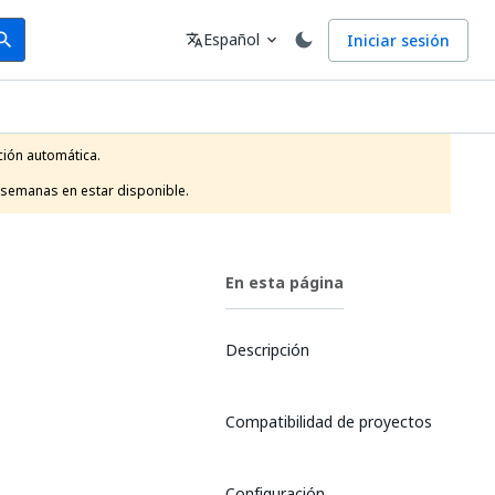
arch
Idioma
Español
Iniciar sesión
arch
translate
expand_more
ión automática.

 semanas en estar disponible.
En esta página
Descripción
Compatibilidad de proyectos
Configuración