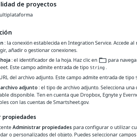
lidad de proyectos
ltiplataforma
ción
ón
: la conexión establecida en Integration Service. Accede a
gir, añadir o gestionar conexiones.
 hoja
: el identificador de la hoja. Haz clic en
para navegar
eet. Este campo admite entrada de tipo
.
String
 URL del archivo adjunto. Este campo admite entrada de tipo
 archivo adjunto
: el tipo de archivo adjunto. Selecciona una 
able disponible. Ten en cuenta que Dropbox, Egnyte y Evern
les con las cuentas de Smartsheet.gov.
r propiedades
stente
Administrar propiedades
para configurar o utilizar cu
ar o personalizados del objeto. Puedes seleccionar campos 