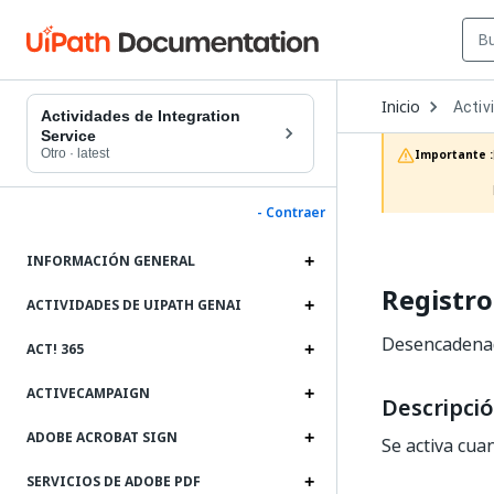
Open
Inicio
Activ
Dropd
Actividades de Integration
to
Service
choos
Otro
·
latest
Importante :
produc
- Contraer
INFORMACIÓN GENERAL
Registro
ACTIVIDADES DE UIPATH GENAI
Desencadenad
ACT! 365
ACTIVECAMPAIGN
Descripci
ADOBE ACROBAT SIGN
Se activa cua
SERVICIOS DE ADOBE PDF