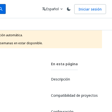
arch
Idioma
Español
Iniciar sesión
arch
translate
expand_more
ión automática.

 semanas en estar disponible.
En esta página
Descripción
Compatibilidad de proyectos
Configuración