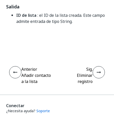
Salida
ID de lista
: el ID de la lista creada. Este campo
admite entrada de tipo String.
Sí
No
thumb_up
thumb_down
Anterior
Sig.
Añadir contacto
Eliminar
a la lista
registro
Conectar
¿Necesita ayuda?
Soporte