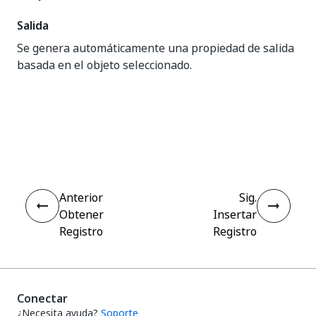
Salida
Se genera automáticamente una propiedad de salida
basada en el objeto seleccionado.
Sí
No
thumb_up
thumb_down
Anterior
Sig.
Obtener
Insertar
Registro
Registro
Conectar
¿Necesita ayuda?
Soporte