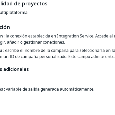
lidad de proyectos
ltiplataforma
ción
ón
: la conexión establecida en Integration Service. Accede a
gir, añadir o gestionar conexiones.
a
: escribe el nombre de la campaña para seleccionarla en la
ce un ID de campaña personalizado. Este campo admite entr
s adicionales
es
: variable de salida generada automáticamente.
Sí
No
thumb_up
thumb_down