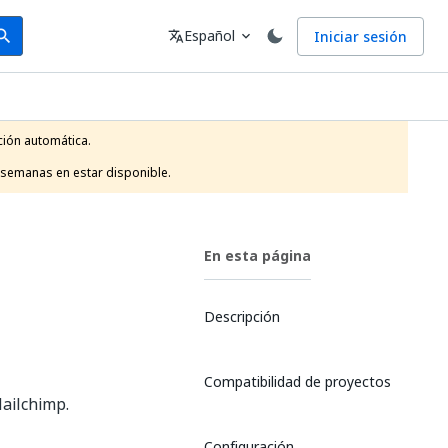
arch
Idioma
Español
Iniciar sesión
arch
translate
expand_more
ión automática.

 semanas en estar disponible.
En esta página
Descripción
Compatibilidad de proyectos
ailchimp.
Configuración