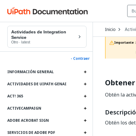
Open
Inicio
Activ
Dropd
Actividades de Integration
to
Service
choos
Otro
·
latest
Importante :
produc
- Contraer
INFORMACIÓN GENERAL
Obtener
ACTIVIDADES DE UIPATH GENAI
Obtén la acti
ACT! 365
ACTIVECAMPAIGN
Descripci
ADOBE ACROBAT SIGN
Obtén los det
SERVICIOS DE ADOBE PDF