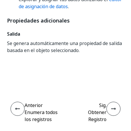
de asignación de datos
.
Propiedades adicionales
Salida
Se genera automáticamente una propiedad de salida
basada en el objeto seleccionado.
Sí
No
thumb_up
thumb_down
Anterior
Sig.
Enumera todos
Obtener
los registros
Registro