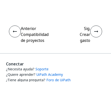
Sí
No
thumb_up
thumb_down
Anterior
Sig.
Compatibilidad
Crear
de proyectos
gasto
Conectar
¿Necesita ayuda?
Soporte
¿Quiere aprender?
UiPath Academy
¿Tiene alguna pregunta?
Foro de UiPath
Manténgase actualizado