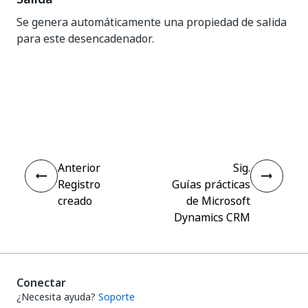
Se genera automáticamente una propiedad de salida
para este desencadenador.
Sí
No
thumb_up
thumb_down
Anterior
Sig.
Registro
Guías prácticas
creado
de Microsoft
Dynamics CRM
Conectar
¿Necesita ayuda?
Soporte