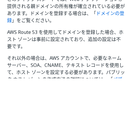
提供される親ドメインの所有権が確立されている必要が
あります。ドメインを登録する場合は、「
ドメインの登
録
」をご覧ください。
AWS Route 53 を使用してドメインを登録した場合、ホ
スト ゾーンは事前に設定されており、追加の設定は不
要です。
それ以外の場合は、AWS アカウントで、必要なネーム
サーバー、SOA、CNAME、テキスト レコードを使用し
て、ホスト ゾーンを設定する必要があります。パブリッ
ク ホスト ゾーンの作成方法の詳細については、「
パブ
リック ホスト ゾーンの使用
」をご覧ください。
他の DNS プロバイダーを使用するには、ホスト ゾーン
ID パラメーターを空のままにします。こうするとロー
ド バランサーの作成後にデプロイが一時停止するの
で、その間に手動で
DNS を構成
できます。デプロイを
再開するには、ルーティング スタック内で