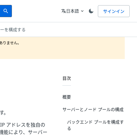
Search
言語
日本語
サインイン
search
translate
expand_more
サーを構成する
りません。

目次
概要
サーバーとノード プールの構成
す。
バックエンド プールを構成す
の IP アドレスを独自の
る
機能により、サーバー