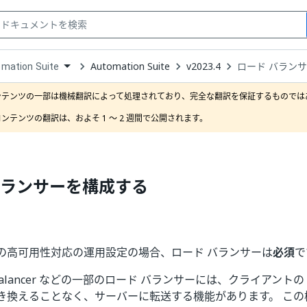
Automation Suite
v2023.4
ロード バラン
mation Suite
down
se
ンテンツの一部は機械翻訳によって処理されており、完全な翻訳を保証するものではあ
ct
ンテンツの翻訳は、およそ 1 ～ 2 週間で公開されます。
バランサーを構成する
の高可用性対応の運用設定の場合、ロード バランサーは
必須
で
ad Balancer などの一部のロード バランサーには、クライアント
き換えることなく、サーバーに転送する機能があります。 この