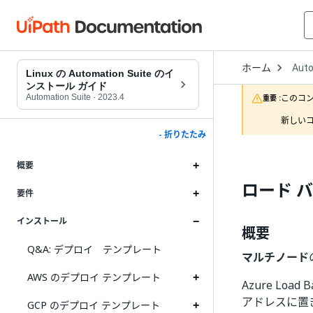
Open
ホーム
Auto
Drop
Linux の Automation Suite のイ
to
ンストール ガイド
choo
Automation Suite
·
2023.4
このコ
重要 :
produ
新しいコ
- 折りたたみ
概要
ロード 
要件
インストール
概要
Q&A: デプロイ テンプレート
マルチノード
AWS のデプロイ テンプレート
Azure Lo
アドレスに置
GCP のデプロイ テンプレート