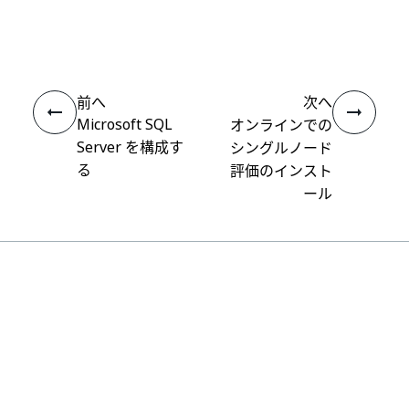
いい
はい
thumb_up
thumb_down
え
前へ
次へ
Microsoft SQL
オンラインでの
Server を構成す
シングルノード
る
評価のインスト
ール
接続
ヘルプ リソース
サポート
学習する
UiPath アカデミー
質問する
UiPath フォーラム
最新情報を取得