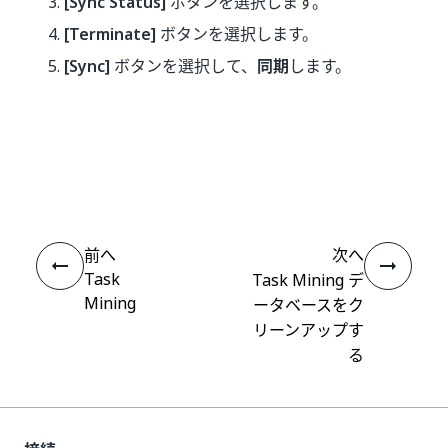
[Sync Status]
ボタンを選択します。
[Terminate]
ボタンを選択します。
[Sync]
ボタンを選択して、
同期
します。
いい
はい
thumb_up
thumb_down
え
前へ
次へ
Task
Task Mining デ
Mining
ータベースをク
リーンアップす
る