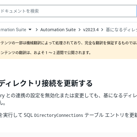
Automation Suite
v2023.4
基になるディレ
mation Suite
down
se
ンテンツの一部は機械翻訳によって処理されており、完全な翻訳を保証するものではあ
ct
ンテンツの翻訳は、およそ 1 ～ 2 週間で公開されます。
ディレクトリ接続を更新する
Directory との連携の設定を無効化または変更しても、基になる
ん。
実行して SQL
テーブル エントリを更新し、I
DirectoryConnections
。