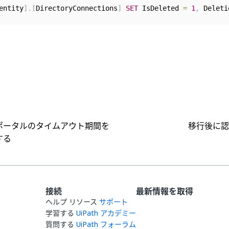
entity
]
.
[
DirectoryConnections
]
SET
 IsDeleted 
=
1
,
 Deleti
はい
いいえ
thumb_up
thumb_down
ポータルのタイムアウト期間を
移行後に認
する
接続
最新情報を取得
ヘルプ リソース
サポート
学習する
UiPath アカデミー
質問する
UiPath フォーラム