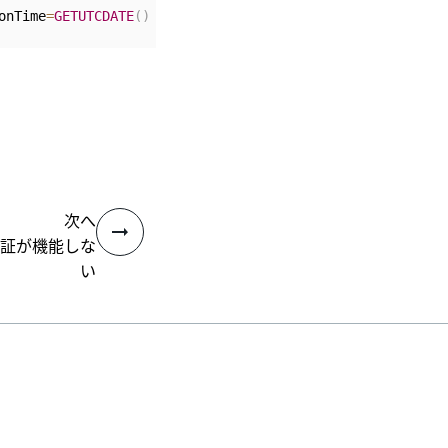
onTime
=
GETUTCDATE
(
)
WHERE
(
Type
=
'ad'
OR
 Type
=
'ldapad'
)
A
次へ
証が機能しな
い