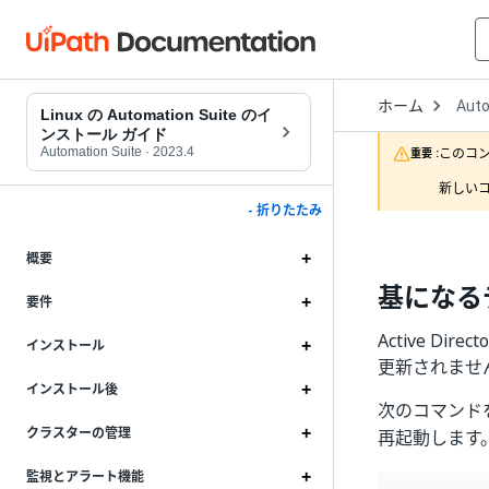
Open
ホーム
Auto
Drop
Linux の Automation Suite のイ
to
ンストール ガイド
choo
Automation Suite
·
2023.4
このコ
重要 :
produ
新しいコ
- 折りたたみ
概要
基になる
要件
Active 
インストール
更新されませ
インストール後
次のコマンドを
クラスターの管理
再起動します
監視とアラート機能