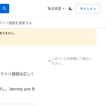
Search
言語
日本語
サインイン
search
translate
expand_more
クトリ接続を更新する
りません。

このページの改善にご協力く
ださい。
ディレクトリ接続は正しく
dentity pod を