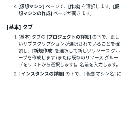
[仮想マシン]
ページで、
[作成]
を選択します。
[仮
想マシンの作成]
ページが開きます。
[基本] タブ
[基本]
タブの
[プロジェクトの詳細]
の下で、正し
いサブスクリプションが選択されていることを確
認し、
[新規作成]
を選択して新しいリソース グル
ープを作成します (または既存のリソース グルー
プをリストから選択します)。名前を入力します。
[
インスタンスの詳細]
の下で、[ 仮想マシン名] に
仮想マシン名を設定し、[
リージョン]
を選択し
て、[
イメージ]
に[Red Hat Enterprise Linux OS
8.2] を選択します
。その他は既定値のままにしま
す。
インストールされている製品に基づくマシン サイ
ズについては、
ハードウェア要件
をご覧くださ
い。