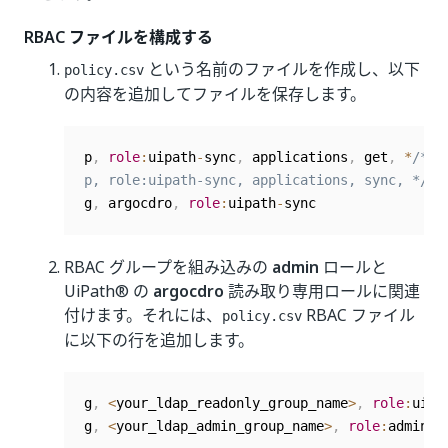
RBAC ファイルを構成する
という名前のファイルを作成し、以下
policy.csv
の内容を追加してファイルを保存します。
p
,
role
:
uipath
-
sync
,
 applications
,
 get
,
*
/*, a
p, role:uipath-sync, applications, sync, */
*
,
g
,
 argocdro
,
role
:
uipath
-
sync
RBAC グループを組み込みの
admin
ロールと
UiPath® の
argocdro
読み取り専用ロールに関連
付けます。それには、
RBAC ファイル
policy.csv
に以下の行を追加します。
g
,
<
your_ldap_readonly_group_name
>
,
role
:
uipa
g
,
<
your_ldap_admin_group_name
>
,
role
:
admin