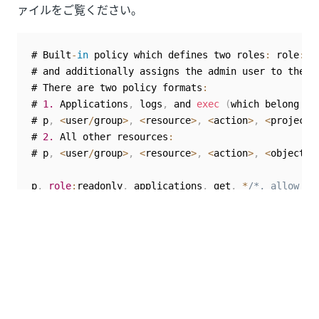
ァイルをご覧ください。
# Built
-
in
 policy which defines two roles
:
 role
:
re
# and additionally assigns the admin user to the r
# There are two policy formats
:
# 
1.
 Applications
,
 logs
,
 and 
exec
(
which belong to
# p
,
<
user
/
group
>
,
<
resource
>
,
<
action
>
,
<
project
>
# 
2.
 All other resources
:
# p
,
<
user
/
group
>
,
<
resource
>
,
<
action
>
,
<
object
>
p
,
role
:
readonly
,
 applications
,
 get
,
*
/*, allow

p, role:readonly, certificates, get, *, allow

p, role:readonly, clusters, get, *, allow

p, role:readonly, repositories, get, *, allow

p, role:readonly, projects, get, *, allow

p, role:readonly, accounts, get, *, allow

p, role:readonly, gpgkeys, get, *, allow

p, role:readonly, logs, get, */
*
,
 allow
