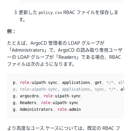
更新した
RBAC ファイルを保存しま
policy.csv
す。
例：
たとえば、ArgoCD 管理者の LDAP グループが
「Administrators」で、ArgoCD の読み取り専用ユーザ
ーの LDAP グループが「Readers」である場合、RBAC
ファイルは次のようになります。
p
,
role
:
uipath
-
sync
,
 applications
,
 get
,
*
/*, allow

p, role:uipath-sync, applications, sync, */
*
,
 allow
g
,
 argocdro
,
role
:
uipath
-
sync

g
,
 Readers
,
role
:
uipath
-
sync

g
,
 Administrators
,
role
:
admin
より高度なユース ケースについては、既定の RBAC フ