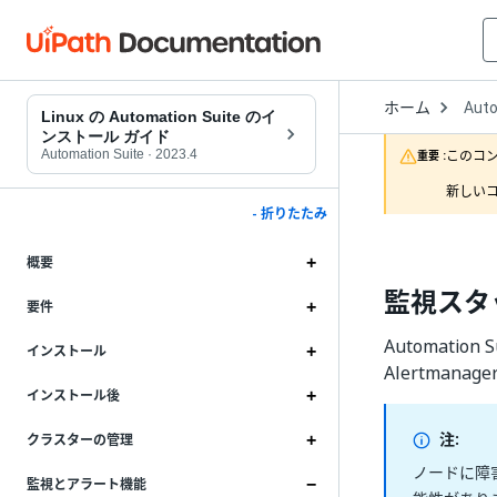
Open
ホーム
Auto
Drop
Linux の Automation Suite のイ
to
ンストール ガイド
choo
Automation Suite
·
2023.4
このコ
重要 :
produ
新しいコ
- 折りたたみ
概要
監視スタ
要件
Automatio
インストール
Alertmana
インストール後
注:
クラスターの管理
ノードに障害
監視とアラート機能