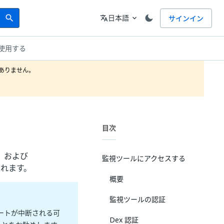
Search
言語
日本語
サインイン
search
translate
expand_more
使用する
りません。

目次
a、および
監視ツールにアクセスする
連携されます。
概要
監視ツールの認証
アラートが中断される可
Dex 認証