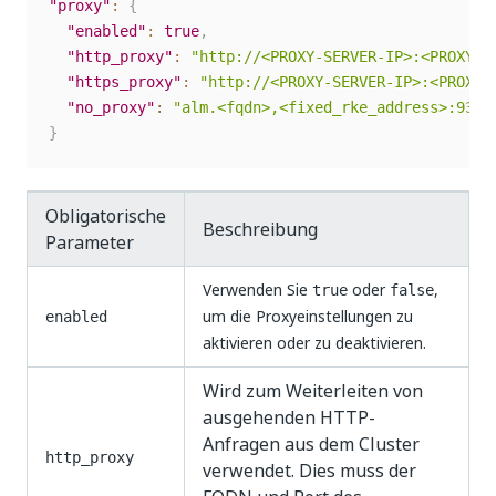
"proxy"
:
{
"enabled"
:
true
,
"http_proxy"
:
"http://<PROXY-SERVER-IP>:<PROXY-P
"https_proxy"
:
"http://<PROXY-SERVER-IP>:<PROXY-
"no_proxy"
:
"alm.<fqdn>,<fixed_rke_address>:9345
}
Obligatorische
Beschreibung
Parameter
Verwenden Sie
oder
,
true
false
um die Proxyeinstellungen zu
enabled
aktivieren oder zu deaktivieren.
Wird zum Weiterleiten von
ausgehenden HTTP-
Anfragen aus dem Cluster
http_proxy
verwendet. Dies muss der