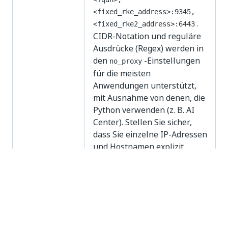
<fixed_rke_address>:9345,
.
<fixed_rke2_address>:6443
CIDR-Notation und reguläre
Ausdrücke (Regex) werden in
den
-Einstellungen
no_proxy
für die meisten
Anwendungen unterstützt,
mit Ausnahme von denen, die
Python verwenden (z. B. AI
Center). Stellen Sie sicher,
dass Sie einzelne IP-Adressen
und Hostnamen explizit
angeben.
– der Cluster-
fqdn
FQDN, der in
cluster_config.json
definiert ist.