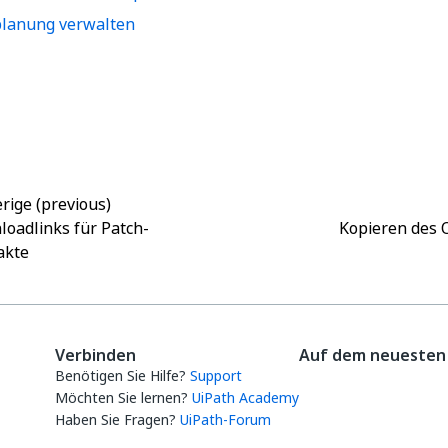
lanung verwalten
Ja
Nein
thumb_up
thumb_down
rige (previous)
oadlinks für Patch-
Kopieren des 
akte
Verbinden
Auf dem neuesten 
Benötigen Sie Hilfe?
Support
Möchten Sie lernen?
UiPath Academy
Haben Sie Fragen?
UiPath-Forum