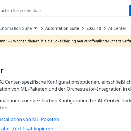
S
pen
Automation Suite
2023.10
AI Center
Automation Suite
ropdown
o
hoose
ann 1–2 Wochen dauern, bis die Lokalisierung neu veröffentlichter Inhalte verfü
roduct
r
AI Center-spezifische Konfigurationsoptionen, einschließlic
lation von ML-Paketen und der Orchestrator-Integration in d
mationen zur spezifischen Konfiguration für
AI Center
find
ten:
installation von ML-Paketen
ator-Zertifikat kopieren