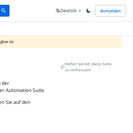
earch
Sprache
Deutsch
Anmelden
search
translate
expand_more
gbar ist.
Helfen Sie mit, diese Seite
zu verbessern
h der
er Automation Suite.
en Sie auf den