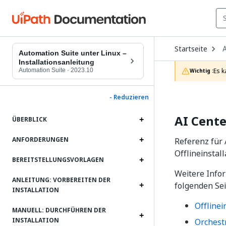
O
Startseite
D
Automation Suite unter Linux –
t
Installationsanleitung
c
Automation Suite
·
2023.10
Es k
Wichtig :
p
- Reduzieren
AI Cente
ÜBERBLICK
ANFORDERUNGEN
Referenz für 
Offlineinstal
BEREITSTELLUNGSVORLAGEN
Weitere Infor
ANLEITUNG: VORBEREITEN DER
folgenden Sei
INSTALLATION
Offline
MANUELL: DURCHFÜHREN DER
INSTALLATION
Orchestr