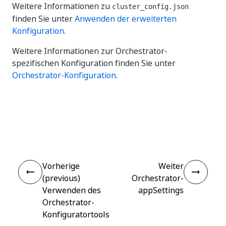
Weitere Informationen zu
cluster_config.json
finden Sie unter
Anwenden der erweiterten
Konfiguration
.
Weitere Informationen zur Orchestrator-
spezifischen Konfiguration finden Sie unter
Orchestrator-Konfiguration
.
Ja
Nein
thumb_up
thumb_down
Vorherige
Weiter
(previous)
Orchestrator-
Verwenden des
appSettings
Orchestrator-
Konfiguratortools