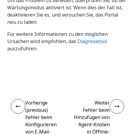
Um das Problem zu beheben, überprüfen Sie, ob der
Wartungsmodus aktiviert ist. Wenn dies der Fall ist,
deaktivieren Sie es, und versuchen Sie, das Portal
neu zu laden.
Für weitere Informationen zu den möglichen
Ursachen wird empfohlen, das
Diagnosetool
auszuführen .
Ja
Nein
thumb_up
thumb_down
Vorherige
Weiter
(previous)
Fehler beim
Fehler beim
Hinzufügen von
Konfigurieren
Agent-Knoten
von E-Mail-
in Offline-