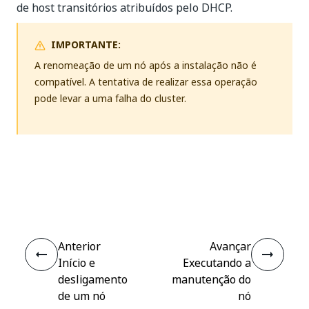
de host transitórios atribuídos pelo DHCP.
IMPORTANTE:
A renomeação de um nó após a instalação não é
compatível. A tentativa de realizar essa operação
pode levar a uma falha do cluster.
Sim
Não
thumb_up
thumb_down
Anterior
Avançar
Início e
Executando a
desligamento
manutenção do
de um nó
nó