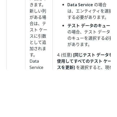
きます。
Data Service
の場合
新しい列
は、エンティティを選択
がある場
する必要があります。
合は、テ
テスト データのキュー
スト ケー
の場合、テスト データ
スに引数
のキューを選択する必要
として追
があります。
加されま
す。
4. (任意)
[同じテスト データを
Data
使用してすべてのテスト ケー
Service
スを更新]
を選択すると、現在
のエンテ
編集しているテスト データを
ィティの
使用するすべてのテスト ケー
場合、
ク
スが更新されます。
エリ ビル
5.
[インポート]
をクリックし
ダー
の新
て変更を保存します。
しいフィ
ルターを
注: