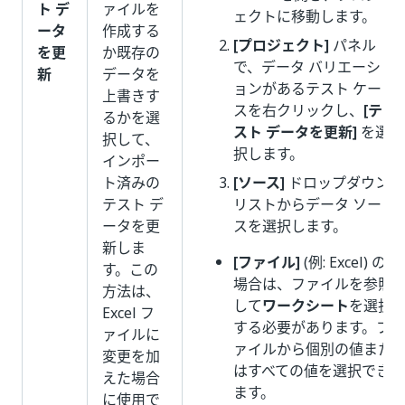
ト デ
ァイルを
ェクトに移動します。
ータ
作成する
[プロジェクト]
パネル
を更
か既存の
で、データ バリエーシ
新
データを
ョンがあるテスト ケー
上書きす
スを右クリックし、
[テ
るかを選
スト データを更新]
を選
択して、
択します。
インポー
ト済みの
[ソース]
ドロップダウン
テスト デ
リストからデータ ソー
ータを更
スを選択します。
新しま
[ファイル]
(例: Excel) の
す。この
場合は、ファイルを参照
方法は、
して
ワークシート
を選択
Excel フ
する必要があります。フ
ァイルに
ァイルから個別の値また
変更を加
はすべての値を選択でき
えた場合
ます。
に使用で