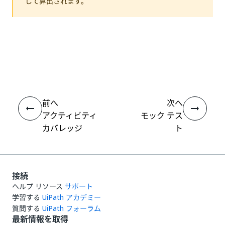
して算出されます。
いい
はい
thumb_up
thumb_down
え
前へ
次へ
アクティビティ
モック テス
カバレッジ
ト
接続
ヘルプ リソース
サポート
学習する
UiPath アカデミー
質問する
UiPath フォーラム
最新情報を取得