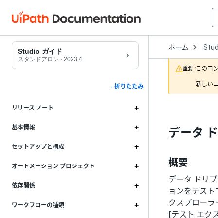
Open
ホーム
Stud
Drop
Studio ガイド
to
スタンドアロン
·
2023.4
choo
このコ
重要 :
produ
新しいコ
- 折りたたみ
リリース ノート
基本情報
データ 
セットアップと構成
概要
オートメーション プロジェクト
データ ドリ
依存関係
ョンをテスト
クスプローラ
ワークフローの種類
[テスト エ