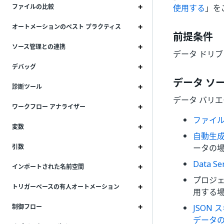
使用する
」を
ファイルの比較
オートメーションのベスト プラクティス
前提条件
ソース管理との連携
データ ドリブン
デバッグ
データ ソ
診断ツール
データ バリ
ワークフロー アナライザー
ファイ
変数
自動生
ータの
引数
Data Ser
インポートされた名前空間
プロジェ
トリガーベースの有人オートメーション
用する
JSON 
制御フロー
データ