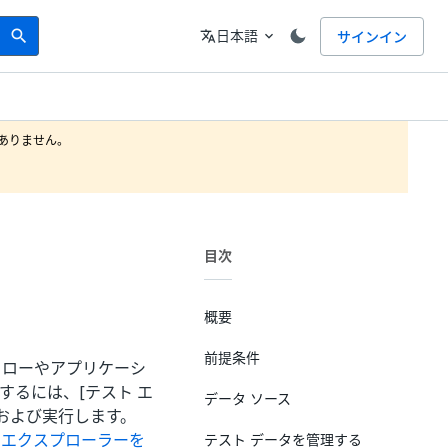
Search
言語
日本語
サインイン
search
translate
expand_more
りません。

目次
概要
前提条件
フローやアプリケーシ
するには、[テスト エ
データ ソース
グおよび実行します。
 エクスプローラーを
テスト データを管理する