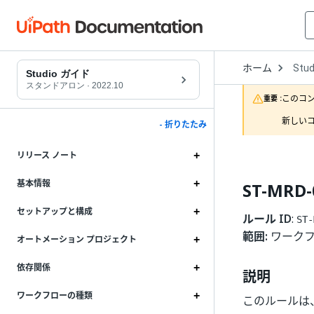
Open
ホーム
Stud
Drop
Studio ガイド
to
スタンドアロン
·
2022.10
choo
このコ
重要 :
produ
新しいコ
- 折りたたみ
リリース ノート
基本情報
ST-MR
セットアップと構成
ルール ID
:
ST-
範囲:
ワーク
オートメーション プロジェクト
依存関係
説明
ワークフローの種類
このルールは