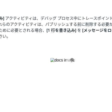
み]
アクティビティは、デバッグ プロセス中にトレースポイン
れらのアクティビティは、パブリッシュする前に削除する必要
ために必要とされる場合、
[1 行を書き込み]
を
[メッセージをロ
さい。
はい
いいえ
thumb_up
thumb_down