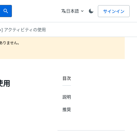
Search
言語
日本語
サインイン
search
translate
expand_more
き込み] アクティビティの使用
りません。

目次
使用
説明
推奨