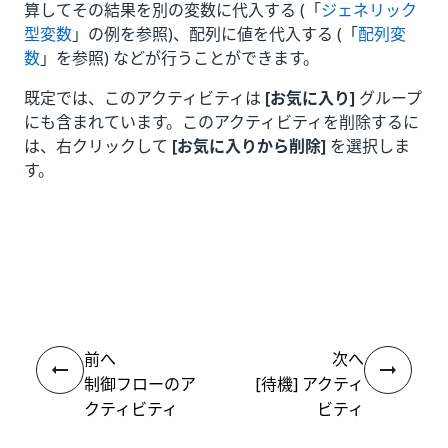
算してその結果を別の変数に代入する (「
ジェネリック
型変数
」の例を参照)、配列に値を代入する (「
配列変
数
」を参照) などが行うことができます。
既定では、このアクティビティは
[お気に入り]
グループ
にも含まれています。このアクティビティを削除するに
は、右クリックして
[お気に入りから削除]
を選択しま
す。
いい
はい
thumb_up
thumb_down
え
前へ
次へ
制御フローのア
[待機] アクティ
クティビティ
ビティ