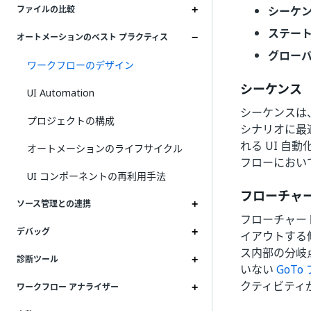
シーケ
ファイルの比較
ステート
オートメーションのベスト プラクティス
グロー
ワークフローのデザイン
シーケンス
UI Automation
シーケンスは
プロジェクトの構成
シナリオに最
れる UI 
オートメーションのライフサイクル
フローにおい
UI コンポーネントの再利用手法
フローチャ
ソース管理との連携
フローチャー
デバッグ
イアウトする
ス内部の分岐
診断ツール
いない
GoT
クティビティ
ワークフロー アナライザー