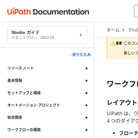
Open
ホーム
Stud
Drop
Studio ガイド
to
スタンドアロン
·
2022.10
choo
このコ
重要 :
produ
新しいコ
- 折りたたみ
リリース ノート
基本情報
ワークフ
セットアップと構成
レイアウト
オートメーション プロジェクト
UiPath 
依存関係
4 つのダイ
ワークフローの種類
フロー