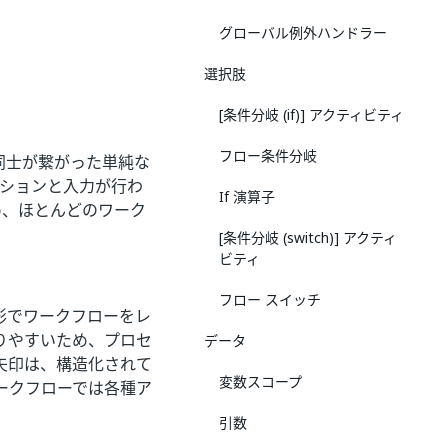
グローバル例外ハンドラー
選択肢
[条件分岐 (if)] アクティビティ
フロー条件分岐
同士が繋がった単純な
ーションと入力が行わ
If 演算子
め、ほとんどのワーク
[条件分岐 (switch)] アクティ
ビティ
フロー スイッチ
形でワークフローをレ
りやすいため、プロセ
データ
矢印は、構造化されて
変数スコープ
ークフローでは各種ア
引数