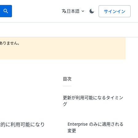
Search
言語
日本語
サインイン
search
translate
expand_more
りません。

目次
更新が利用可能になるタイミン
グ
段階的に利用可能になり
Enterprise のみに適用される
変更