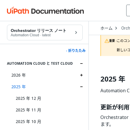
Open
ホーム
Orch
Drop
Orchestrator リリース ノート
to
Automation Cloud
·
latest
choo
このコ
重要 :
produ
新しいコ
- 折りたたみ
AUTOMATION CLOUD と TEST CLOUD
2026 年
2025 年
2025 年
Automation
2025 年 12 月
更新が利用
2025 年 11 月
Orchest
2025 年 10 月
ます。