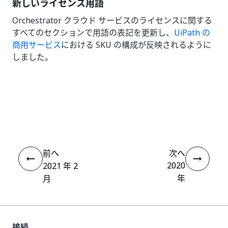
新しいライセンス用語
Orchestrator クラウド サービスのライセンスに関する
すべてのセクションで用語の表記を更新し、
UiPath の
商用サービス
における SKU の構成が反映されるように
しました。
いい
はい
thumb_up
thumb_down
え
前へ
次へ
2020
2021 年 2
年
月
接続