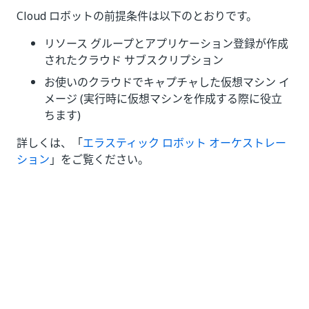
Cloud ロボットの前提条件は以下のとおりです。
リソース グループとアプリケーション登録が作成
されたクラウド サブスクリプション
お使いのクラウドでキャプチャした仮想マシン イ
メージ (実行時に仮想マシンを作成する際に役立
ちます)
詳しくは、「
エラスティック ロボット オーケストレー
ション
」をご覧ください。
いい
はい
thumb_up
thumb_down
え
前へ
次へ
2021 年 3
2021 年 1