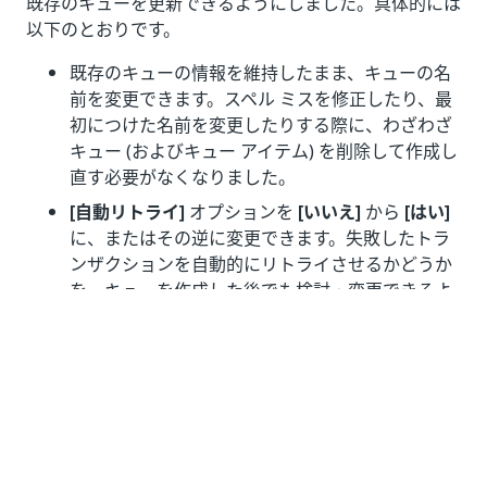
既存のキューを更新できるようにしました。具体的には
以下のとおりです。
既存のキューの情報を維持したまま、キューの名
前を変更できます。スペル ミスを修正したり、最
初につけた名前を変更したりする際に、わざわざ
キュー (およびキュー アイテム) を削除して作成し
直す必要がなくなりました。
[自動リトライ]
オプションを
[いいえ]
から
[はい]
に、またはその逆に変更できます。失敗したトラ
ンザクションを自動的にリトライさせるかどうか
を、キューを作成した後でも検討・変更できるよ
うになりました。
[最大リトライ回数]
に新しい値を設定できます。
[自動リトライ]
オプションを有効化した場合に、
トランザクションが
[成功]
ステータスに変わるま
でリトライされるよう、リトライの回数を設定で
きるようになりました。