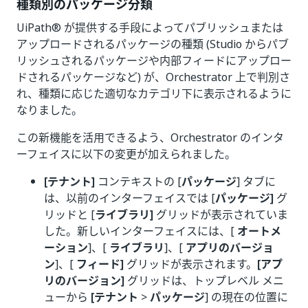
種類別のパッケージ分類
UiPath® が提供する手段によってパブリッシュまたは
アップロードされるパッケージの種類 (Studio からパブ
リッシュされるパッケージや内部フィードにアップロー
ドされるパッケージなど) が、Orchestrator 上で判別さ
れ、種類に応じた適切なカテゴリ下に表示されるように
なりました。
この新機能を活用できるよう、Orchestrator のインタ
ーフェイスに以下の変更が加えられました。
[テナント]
コンテキストの [
パッケージ
] タブに
は、以前のインターフェイスでは [
パッケージ]
グ
リッドと [
ライブラリ]
グリッドが表示されていま
した。新しいインターフェイスには、[
オートメ
ーション
]、[
ライブラリ
]、[
アプリのバージョ
ン
]、[
フィード]
グリッドが表示されます。
[アプ
リのバージョン]
グリッドは、トップレベル メニ
ューから
[テナント
>
パッケージ
] の現在の位置に