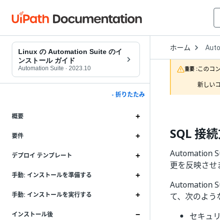
Open
ホーム
Auto
Drop
Linux の Automation Suite のイ
to
ンストール ガイド
choo
Automation Suite
·
2023.10
このコ
重要 :
produ
新しいコ
- 折りたたみ
概要
SQL 
要件
Automati
デプロイ テンプレート
更を反映させ
手動: インストールを準備する
Automati
手動: インストールを実行する
て、次のよう
インストール後
セキュ