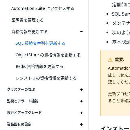
定期的
Automation Suite にアクセスする
SQL S
証明書を管理する
メンテナ
資格情報を更新する
次のよう
基本認証か
SQL 接続文字列を更新する
ObjectStore の資格情報を更新する
重要:
Redis 資格情報を更新する
Automa
成しません
レジストリの資格情報を更新する
認してくだ
クラスターの管理
更新プロセ
ることを確
監視とアラート機能
移行とアップグレード
製品固有の設定
インストー