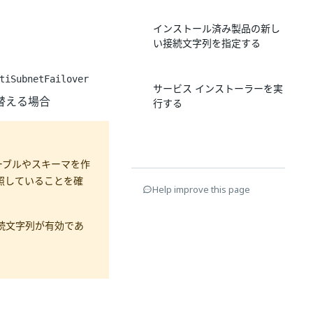
インストール済み製品の新し
い接続文字列を指定する
tiSubnetFailover
サービス インストーラーを実
切り替える場合
行する
、テーブルやスキーマを作
照していることを確
Help improve this page
続文字列が有効であ
。