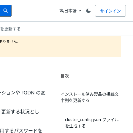
Search
言語
日本語
サインイン
search
translate
expand_more
列を更新する
りません。

目次
ーションや FQDN の変
インストール済み製品の接続文
字列を更新する
字列を更新する状況とし
cluster_config.json ファイル
を生成する
用するパスワードを