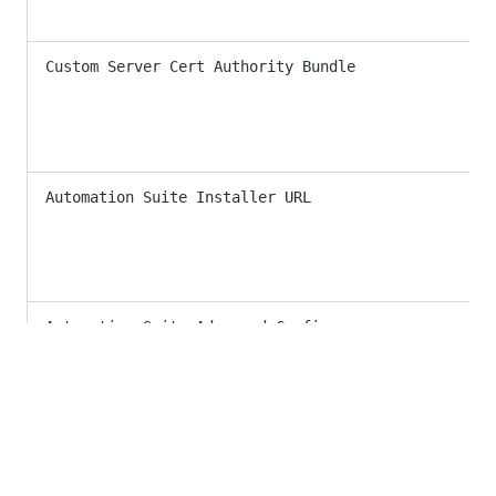
Custom Server Cert Authority Bundle
Automation Suite Installer URL
Automation Suite Advanced Config
Server Node Count
Server Node Instance Type