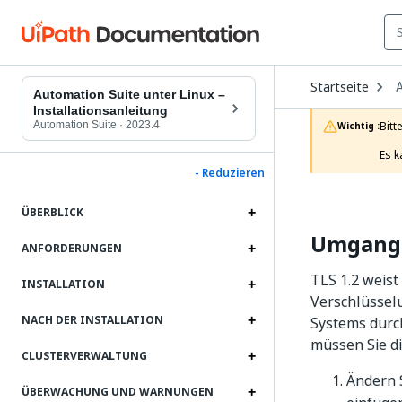
O
Startseite
D
Automation Suite unter Linux –
t
Installationsanleitung
c
Automation Suite
·
2023.4
Bitt
Wichtig :
p
Es k
- Reduzieren
ÜBERBLICK
Umgang 
ANFORDERUNGEN
TLS 1.2 weis
INSTALLATION
Verschlüssel
NACH DER INSTALLATION
Systems durc
müssen Sie di
CLUSTERVERWALTUNG
Ändern S
ÜBERWACHUNG UND WARNUNGEN