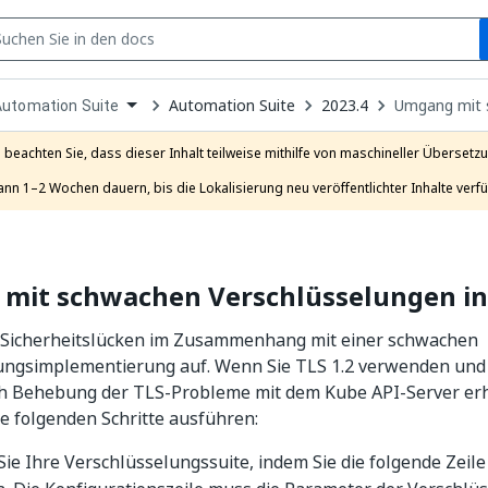
S
pen
Automation Suite
2023.4
Umgang mit s
Automation Suite
ropdown
o
hoose
e beachten Sie, dass dieser Inhalt teilweise mithilfe von maschineller Übersetzun
roduct
ann 1–2 Wochen dauern, bis die Lokalisierung neu veröffentlichter Inhalte verfü
mit schwachen Verschlüsselungen in 
t Sicherheitslücken im Zusammenhang mit einer schwachen
ungsimplementierung auf. Wenn Sie TLS 1.2 verwenden und d
h Behebung der TLS-Probleme mit dem Kube API-Server er
e folgenden Schritte ausführen:
ie Ihre Verschlüsselungssuite, indem Sie die folgende Zeile