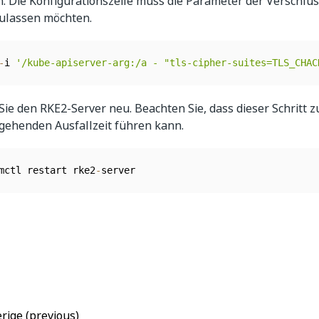
n. Die Konfigurationszeile muss die Parameter der Verschlü
zulassen möchten.
-
i 
'/kube-apiserver-arg:/a - "tls-cipher-suites=TLS_CHAC
Sie den RKE2-Server neu. Beachten Sie, dass dieser Schritt z
gehenden Ausfallzeit führen kann.
mctl restart rke2
-
server
Ja
Nein
thumb_up
thumb_down
rige (previous)