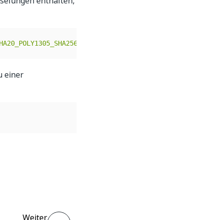
sselungen enthalten,
HA20_POLY1305_SHA256,TLS_AES_256_GCM_SHA384,TLS_AES_128_
u einer
Weiter