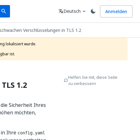
earch
Sprache
Deutsch
Anmelden
search
translate
expand_more
chwachen Verschlüsselungen in TLS 1.2
g lokalisiert wurde.

gbar ist.
Helfen Sie mit, diese Seite
TLS 1.2
zu verbessern
ie Sicherheit Ihres
höhen möchten,
 in Ihre
config.yaml