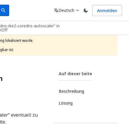
earch
Sprache
Deutsch
Anmelden
search
translate
expand_more
dns-rke2-coredns-autoscaler“ in
kOff
g lokalisiert wurde.

gbar ist.
Auf dieser Seite
n
Beschreibung
Lösung
ler“ eventuell zu
te.