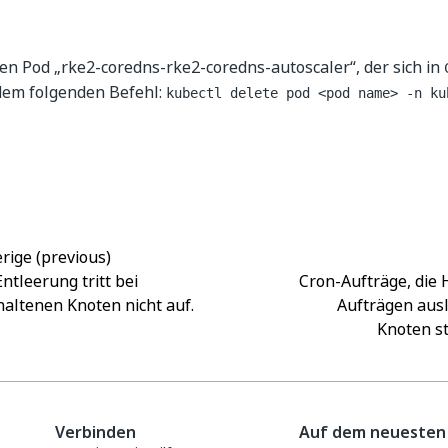
en Pod „rke2-coredns-rke2-coredns-autoscaler“, der sich in
 dem folgenden Befehl:
kubectl delete pod <pod name> -n ku
Ja
Nein
thumb_up
thumb_down
rige (previous)
Entleerung tritt bei
Cron-Aufträge, die
altenen Knoten nicht auf.
Aufträgen aus
Knoten s
Verbinden
Auf dem neuesten 