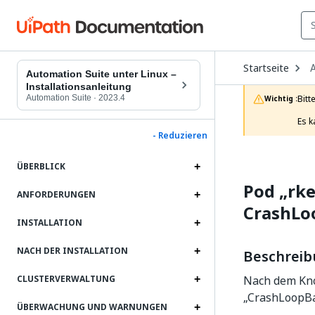
O
Startseite
D
Automation Suite unter Linux –
t
Installationsanleitung
c
Automation Suite
·
2023.4
Bitt
Wichtig :
p
Es k
- Reduzieren
ÜBERBLICK
Pod „rke
ANFORDERUNGEN
CrashLo
INSTALLATION
NACH DER INSTALLATION
Beschrei
Nach dem Kno
CLUSTERVERWALTUNG
„CrashLoopBac
ÜBERWACHUNG UND WARNUNGEN