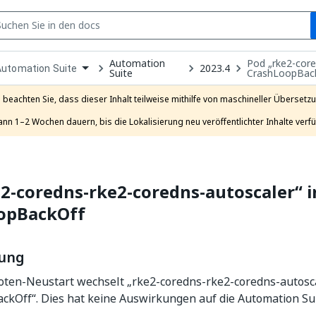
S
Automation
Pod „rke2-core
pen
2023.4
Automation Suite
Suite
CrashLoopBac
ropdown
o
hoose
e beachten Sie, dass dieser Inhalt teilweise mithilfe von maschineller Übersetzun
roduct
ann 1–2 Wochen dauern, bis die Lokalisierung neu veröffentlichter Inhalte verfü
2-coredns-rke2-coredns-autoscaler“ i
opBackOff
bung
ten-Neustart wechselt „rke2-coredns-rke2-coredns-autosca
kOff“. Dies hat keine Auswirkungen auf die Automation Sui