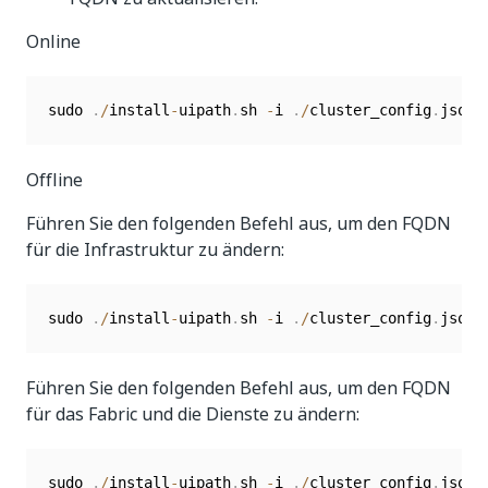
Online
sudo 
.
/
install
-
uipath
.
sh 
-
i 
.
/
cluster_config
.
json 
Offline
Führen Sie den folgenden Befehl aus, um den FQDN
für die Infrastruktur zu ändern:
sudo 
.
/
install
-
uipath
.
sh 
-
i 
.
/
cluster_config
.
json 
Führen Sie den folgenden Befehl aus, um den FQDN
für das Fabric und die Dienste zu ändern:
sudo 
.
/
install
-
uipath
.
sh 
-
i 
.
/
cluster_config
.
json 