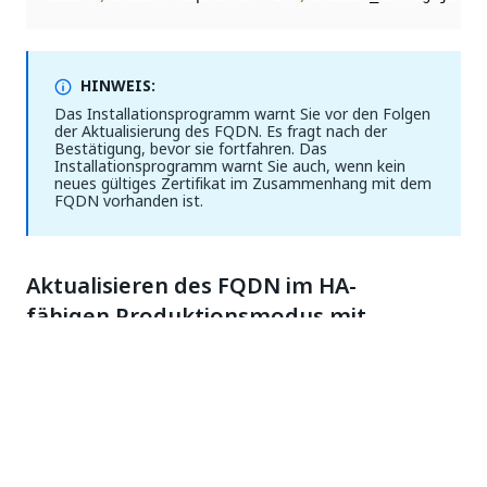
HINWEIS:
Das Installationsprogramm warnt Sie vor den Folgen
der Aktualisierung des FQDN. Es fragt nach der
Bestätigung, bevor sie fortfahren. Das
Installationsprogramm warnt Sie auch, wenn kein
neues gültiges Zertifikat im Zusammenhang mit dem
FQDN vorhanden ist.
Aktualisieren des FQDN im HA-
fähigen Produktionsmodus mit
mehreren Knoten
Um den FQDN im HA-fähigen Produktionsmodus mit
mehreren Knoten zu ändern, führen Sie die
folgenden Schritte aus:
Führen Sie das Installationsprogramm auf allen