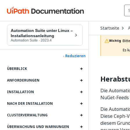
O
Startseite
D
Automation Suite unter Linux –
t
Installationsanleitung
c
Automation Suite
·
2023.4
Bitt
Wichtig :
p
Es k
- Reduzieren
ÜBERBLICK
Herabstu
ANFORDERUNGEN
Die Automatio
INSTALLATION
NuGet-Feeds i
NACH DER INSTALLATION
Die Automatio
CLUSTERVERWALTUNG
Diese Ceph-V
diesem Grun
ÜBERWACHUNG UND WARNUNGEN