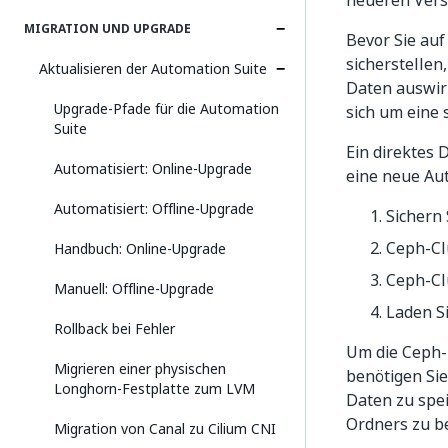
neueren Vers
MIGRATION UND UPGRADE
Bevor Sie auf
sicherstellen
Aktualisieren der Automation Suite
Daten auswirk
Upgrade-Pfade für die Automation
sich um eine 
Suite
Ein direktes 
Automatisiert: Online-Upgrade
eine neue Aut
Automatisiert: Offline-Upgrade
Sichern 
Ceph-Clu
Handbuch: Online-Upgrade
Ceph-Clu
Manuell: Offline-Upgrade
Laden S
Rollback bei Fehler
Um die Ceph-
Migrieren einer physischen
benötigen Si
Longhorn-Festplatte zum LVM
Daten zu spe
Ordners zu be
Migration von Canal zu Cilium CNI