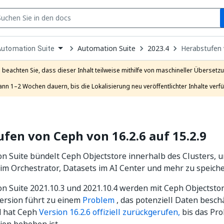
S
pen
Automation Suite
2023.4
Herabstufen 
Automation Suite
ropdown
o
hoose
e beachten Sie, dass dieser Inhalt teilweise mithilfe von maschineller Übersetzun
roduct
ann 1–2 Wochen dauern, bis die Lokalisierung neu veröffentlichter Inhalte verfü
fen von Ceph von 16.2.6 auf 15.2.9
n Suite bündelt Ceph Objectstore innerhalb des Clusters, 
m Orchestrator, Datasets im AI Center und mehr zu speiche
n Suite 2021.10.3 und 2021.10.4 werden mit Ceph Objectstore
ersion führt zu einem
Problem
, das potenziell Daten besch
d hat Ceph
Version 16.2.6 offiziell zurückgerufen,
bis das Pro