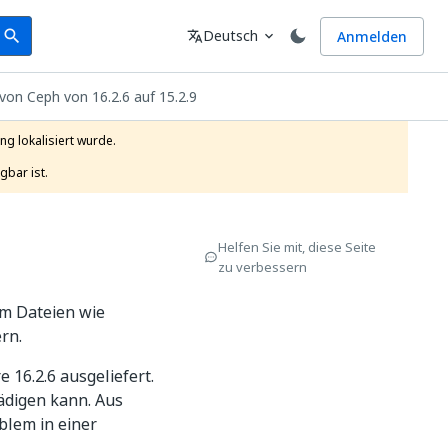
earch
Sprache
Deutsch
Anmelden
search
translate
expand_more
von Ceph von 16.2.6 auf 15.2.9
g lokalisiert wurde.

gbar ist.
Helfen Sie mit, diese Seite
zu verbessern
um Dateien wie
rn.
 16.2.6 ausgeliefert.
ädigen kann. Aus
blem in einer