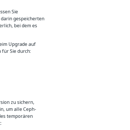
üssen Sie
e darin gespeicherten
rlich, bei dem es
 Beim Upgrade auf
für Sie durch:
ion zu sichern,
n, um alle Ceph-
 des temporären
: