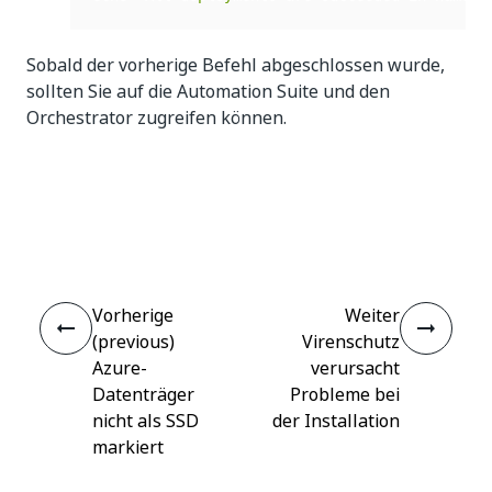
Sobald der vorherige Befehl abgeschlossen wurde,
sollten Sie auf die Automation Suite und den
Orchestrator zugreifen können.
Ja
Nein
thumb_up
thumb_down
Vorherige
Weiter
(previous)
Virenschutz
Azure-
verursacht
Datenträger
Probleme bei
nicht als SSD
der Installation
markiert