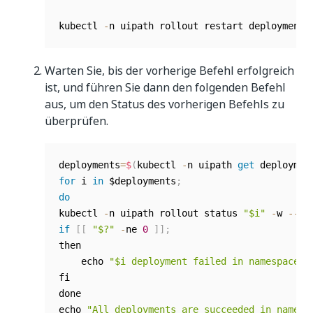
kubectl 
-
n uipath rollout restart deployments
Warten Sie, bis der vorherige Befehl erfolgreich
ist, und führen Sie dann den folgenden Befehl
aus, um den Status des vorherigen Befehls zu
überprüfen.
deployments
=
$
(
kubectl 
-
n uipath 
get
 deploymen
for
 i 
in
 $deployments
;
do
kubectl 
-
n uipath rollout status 
"$i"
-
w 
--
ti
if
[
[
"$?"
-
ne 
0
]
]
;
then

    echo 
"$i deployment failed in namespace u
fi

done

echo 
"All deployments are succeeded in namesp