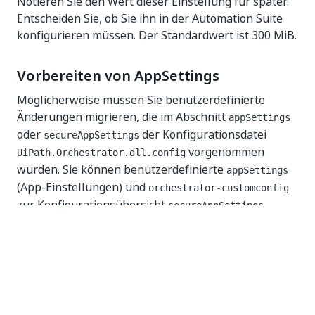
Notieren Sie den Wert dieser Einstellung für später.
Entscheiden Sie, ob Sie ihn in der Automation Suite
konfigurieren müssen. Der Standardwert ist 300 MiB.
Vorbereiten von AppSettings
Möglicherweise müssen Sie benutzerdefinierte
Änderungen migrieren, die im Abschnitt
appSettings
oder
der Konfigurationsdatei
secureAppSettings
vorgenommen
UiPath.Orchestrator.dll.config
wurden. Sie können benutzerdefinierte
appSettings
(App-Einstellungen) und
orchestrator-customconfig
zur Konfigurationsübersicht
secureAppSettings
hinzufügen.
Suchen Sie im Abschnitt
der
appSettings
Konfigurationsdatei
UiPath.Orchestrator.dll.config
alle geänderten oder hinzugefügten Einstellungen.
Speichern Sie diese Einstellungen in einer
-
.json
Datei, sodass sie in späteren Schritten verfügbar