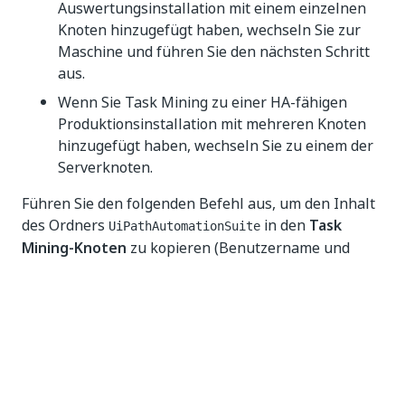
Auswertungsinstallation mit einem einzelnen
Knoten hinzugefügt haben, wechseln Sie zur
Maschine und führen Sie den nächsten Schritt
aus.
Wenn Sie Task Mining zu einer HA-fähigen
Produktionsinstallation mit mehreren Knoten
hinzugefügt haben, wechseln Sie zu einem der
Serverknoten.
Führen Sie den folgenden Befehl aus, um den Inhalt
des Ordners
in den
Task
UiPathAutomationSuite
Mining-Knoten
zu kopieren (Benutzername und
DNS sind spezifisch für den
Task Mining-Knoten
):
sudo su 
-
scp 
-
r 
/
opt
/
UiPathAutomationSuite 
<
username
>
@
<
node
scp 
-
r 
~
/* <username>@<node dns>:/opt/UiPathAutoma